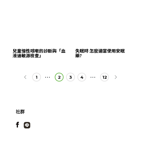
兒童慢性咳嗽的診斷與「血
失眠時 怎麼適當使用安眠
液過敏源檢查」
藥?
1
2
3
4
12
社群