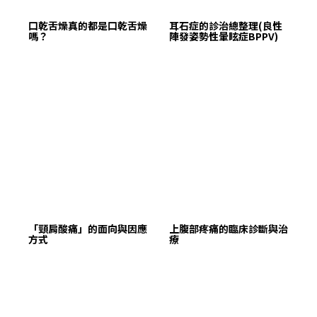
登 入
口乾舌燥真的都是口乾舌燥
耳石症的診治總整理(良性
嗎？
陣發姿勢性暈眩症BPPV)
忘記密碼？
建立專屬帳號
只要再完成幾個步驟，即可完成帳號的註冊程序，
我 要 註 冊
「頸肩酸痛」的面向與因應
上腹部疼痛的臨床診斷與治
方式
療