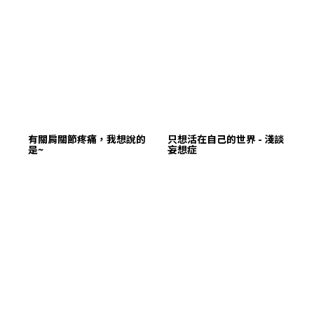
✕
有關肩關節疼痛，我想說的
只想活在自己的世界 - 淺談
會員登入
是~
妄想症