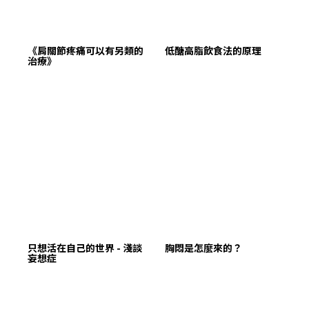
​《肩關節疼痛可以有另類的
低醣高脂飲食法的原理
治療》
只想活在自己的世界 - 淺談
胸悶是怎麼來的？
妄想症