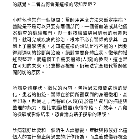
的感覺。二者為何會有這樣的認知差距？
小時候也常有一個疑問：醫師用甚麼方法來斷定疾病？
醫院是不是可以只要有兩個部門，一個管血液或其他儀
器檢查的檢驗部門，與一個按檢驗結果給藥的藥劑部
門，就可完成疾病的診治，根本不必有醫師的參與。直
到上了醫學院後，才知道這樣的想法是行不通的，因要
得到適切的診斷與治療，絕對需要身體症狀、徵候的描
述與整理，而這個工作需要醫師
(
人類
)
的參與，這也是
在可知的未來，只靠機器檢驗，仍無法完全取代醫師望
聞問切的原因。
✕
會員登入
所謂身體症狀、徵候的內容，包括過去時間病情的變
化、患者的抱怨、醫師在診間所觀察到的身體徵相，甚
至印象，都屬之；而醫師
(
人類
)
對於這些資訊的描述與
整理的能力，是比電腦
(
機器
)
來得準確、有效率，片段
的檢驗或影像結果，恐會淪為瞎子摸象的錯誤。
診病就好比要和一個陌生人談戀愛，症狀與徵候好比這
個人的言行舉止與過去的所作所為，而血液或儀器檢查