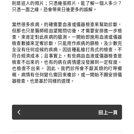
則是這人的照片；只憑幾張照片，能了解一個人多少？
只憑一面之緣，恐會帶來日後更多的誤解。
當然很多疾病，的確需要血液或儀器檢查來幫助診斷，
登 入
但那也只是醫師經由望聞問切後，才需要安排進一步檢
查，來肯定對此疾病的臆測。一開始即施用血液或儀器
忘記密碼？
檢查數據來定奪診斷，只能用作疾病的篩檢，及少數完
全沒有任何症候的疾病，因這種亂槍打鳥式的檢查，不
符合經濟成本；且事實上，有些病由血液或儀器檢查是
檢查不出來的，也有的病在病情還沒發展到一定程度，
建立專屬帳號
也檢查不出來。
因此，我們診所會不厭其煩的叮嚀鄉
親，病情有任何變化需回來複診，或一開始不願安排儀
只要再完成幾個步驟，即可完成帳號的註冊程序，
器檢查，也是基於同樣的道理。
我 要 註 冊
回上一頁