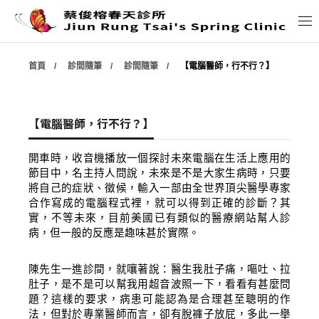
首頁
診間隨筆
診間隨筆
【電腦醫師，行不行？】
公布欄
診所介紹
【電腦醫師，行不行？】
夥伴介紹
開車時，收音機播放一個探討未來電腦在生活上應用的
節目中，名主持人問說，未來是不是大家生病時，只要
將自己的症狀、徵候，輸入一部由全世界頂尖醫學專家
服務內容
合作寫成的電腦程式裡，就可以得到正確的診斷？其
實，不等未來，目前美國已有類似的醫療網站幫人診
病，但一般的反應是趣味甚於實際。
診間隨筆
陳先生一進診間，就嚷著說：醫生我肚子痛，嘔吐、拉
健康知識
肚子，是不是可以幫我用超音波照一下，看看有甚麼問
題？這樣的要求，病患可能認為是合理甚至聰明的作
法，但對於專業醫師而言，卻有脫褲子放屁，多此一舉
學術資料