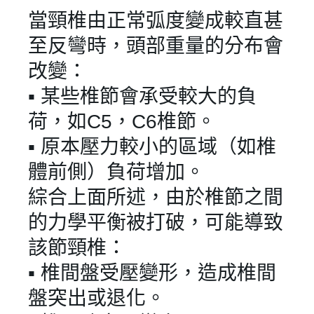
當頸椎由正常弧度變成較直甚
至反彎時，頭部重量的分布會
改變：
▪︎ 某些椎節會承受較大的負
荷，如C5，C6椎節。
▪︎ 原本壓力較小的區域（如椎
體前側）負荷增加。
綜合上面所述，由於椎節之間
的力學平衡被打破，可能導致
該節頸椎：
▪︎ 椎間盤受壓變形，造成椎間
盤突出或退化。