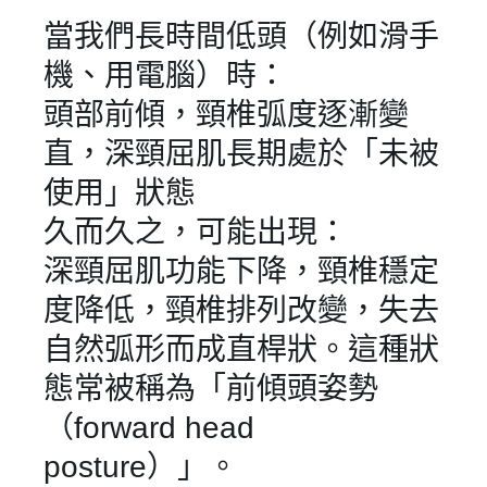
當我們長時間低頭（例如滑手
機、用電腦）時：
頭部前傾，頸椎弧度逐漸變
直，深頸屈肌長期處於「未被
使用」狀態
久而久之，可能出現：
深頸屈肌功能下降，頸椎穩定
度降低，頸椎排列改變，失去
自然弧形而成直桿狀。這種狀
態常被稱為「前傾頭姿勢
✕
會員登入
（forward head
posture）」。