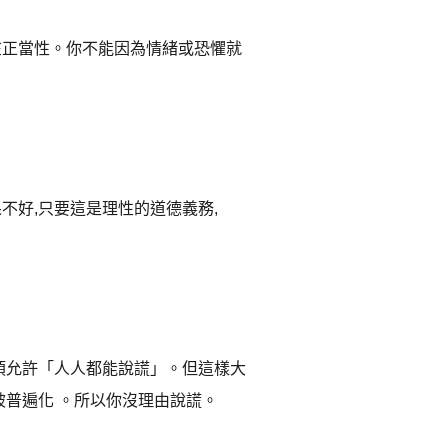
在正當性。你不能因為情緒或恐懼就
建立專屬帳號
只要再完成幾個步驟，即可完
不好,只要這是理性的道德義務,
須允許「人人都能說謊」。但這樣大
我 要 註 冊
被普遍化 。所以你沒理由說謊。