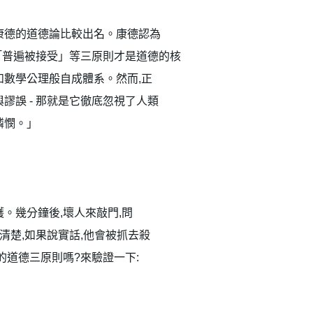
康德的道德論比較出名。康德認為
與「普遍被接受」等三原則才是道德的核
如數學公理般自成體系。然而,正
謬誤 - 那就是它徹底忽視了人類
憐憫。」
。幾分鐘後,壞人來敲門,問
清楚,如果說實話,他會被抓去殺
的道德三原則嗎?來驗證一下: