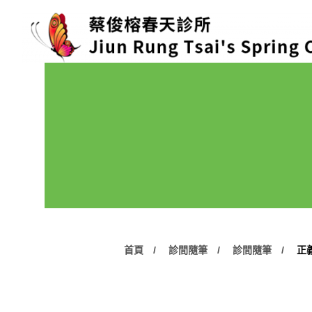
首頁
診間隨筆
診間隨筆
正