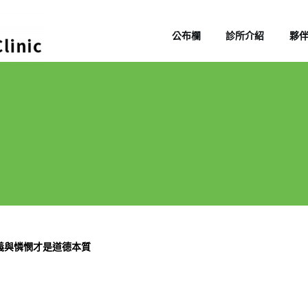
公布欄
診所介紹
夥
義與憐憫才是道德本質