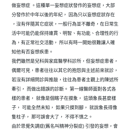
做妄想症 。這種單一妄想症狀發作的妄想症，大部
分發作於中年以後的年紀， 因為只以妄想症狀存在
，沒有伴隨其它症狀，一般行為並不離奇，在日常生
活中可能仍能保持連貫、明智、有功能、合理性的行
為，有正常社交活動， 所以有時一開始很難讓人確
知他有否妄想疾患。
我們雖然是兒科與家庭醫學科診所，但妄想症患者，
偶爾可見，患者往往以其它的抱怨與主述前來就診，
若沒有詳細問診與推敲，往往為患者主觀上的陳述所
牽引， 而做出錯誤的診斷。 第一線醫師面對各式各
樣的患者， 就像是個瞎子在摸象， 這頭象長甚麼樣
子， 可能全然未知， 如果只摸到腳， 就說象長得像
隻柱子， 那可誤會大了， 不得不慎之。
由於思覺失調症(舊名叫精神分裂症) 引發的妄想，會