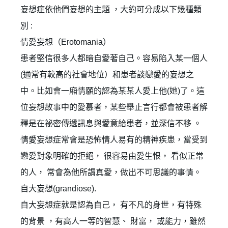
妄想症依他們妄想的主題 ，大約可分成以下幾種類
別 :
情愛妄想（Erotomania）
患者堅信很多人都暗自愛著自己。容易陷入某一個人
(通常有較高的社會地位）和患者談戀愛的妄想之
中。比如會一廂情願的認為某某人愛上他(她)了。這
位妄想故事中的愛慕者，某些舉止言行都會被患者解
釋是在祕密傳遞訊息與愛意給患者，並深信不移 。
情愛妄想症常會是恐怖情人易有的精神疾患，當受到
戀愛對象明確的拒絕， 很容易由愛生恨， 看似正常
的人， 常會為他所謂真愛，做出不可思議的事情。
自大妄想(grandiose).
自大妄想症就是認為自己， 有不凡的身世，有特殊
的背景 ，有高人一等的智慧、 財富， 或能力，雖然