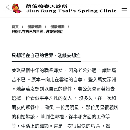
首頁
健康知識
健康知識
公布欄
只想活在自己的世界 - 淺談妄想症
診所介紹
只想活在自己的世界 - 淺談妄想症
夥伴介紹
美琪是個中年的職業婦女， 因為老公外遇 ，讓她痛
服務內容
苦不已 。原本一向走在雲端的自尊， 墜入萬丈深淵
。她萬萬沒想到以自己的條件， 老公怎會背著她去
診間隨筆
選擇一位看似平平凡凡的女人 。 沒多久，在一次和
朋友的聚餐中， 碰到 一位男明星 ， 那位男星很親切
健康知識
的和她攀談， 聊到住哪裡，從事哪方面的工作等
等，生活上的細節。這是一次很愉快的巧遇 ，然
學術資料