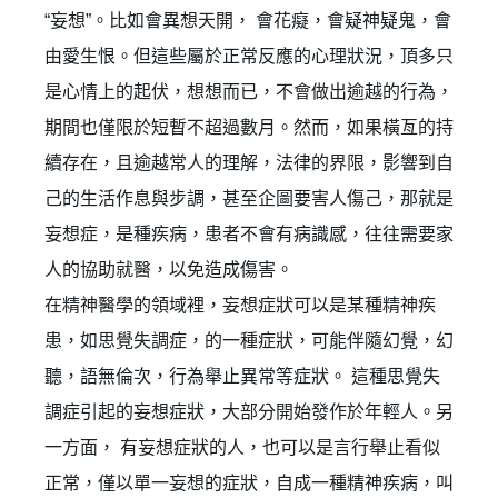
“妄想”。比如會異想天開， 會花癡，會疑神疑鬼，會
由愛生恨。但這些屬於正常反應的心理狀況，頂多只
是心情上的起伏，想想而已，不會做出逾越的行為，
期間也僅限於短暫不超過數月。然而，如果橫亙的持
續存在，且逾越常人的理解，法律的界限，影響到自
己的生活作息與步調，甚至企圖要害人傷己，那就是
妄想症，是種疾病，患者不會有病識感，往往需要家
人的協助就醫，以免造成傷害。
在精神醫學的領域裡，妄想症狀可以是某種精神疾
患，如思覺失調症，的一種症狀，可能伴隨幻覺，幻
聽，語無倫次，行為舉止異常等症狀。 這種思覺失
調症引起的妄想症狀，大部分開始發作於年輕人。另
一方面， 有妄想症狀的人，也可以是言行舉止看似
正常，僅以單一妄想的症狀，自成一種精神疾病，叫