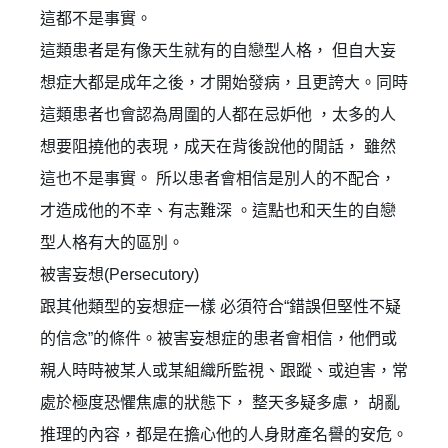
這都不是事實。
這類患者是有像天生就有的自戀型人格， 但自大妄
想症大都是成年之後，才開始發病，且更誇大。同時
這類患者也會認為周圍的人都在忌妒他 ，太多的人
想要阻撓他的表現，成天在背後說他的閒話， 雖然
這也不是事實。 所以患者會相信是別人的不配合，
才造成他的不幸、有志難深 。這點也和天生的自戀
型人格有大的區別。
被害妄想(Persecutory)
✕
跟其他類型的妄想症一樣 必須符合“錯誤但堅性不疑
會員登入
的信念”的條件。被害妄想症的患者會相信，他們或
親人時時被某人或某組織所監視、跟蹤、或迫害，常
處於極度恐懼焦慮的狀態下， 整天多疑多慮， 胡亂
推理的內容，都是在擔心他的人身財產名譽的安危。