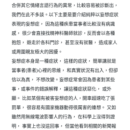
合併其它情緒言語行為的異常，比較容易被診斷出，
我們在此不多談。以下主要是要介紹純粹以妄想症狀
表現的妄想症， 因為這種疾患當事者比較沒有病識
感， 很少會直接找精神科醫師就診，反而會以各種
抱怨， 遊走於各科門診， 甚至沒有就醫， 造成家人
或周圍親友極大的困擾。
妄想症本身是一種症狀， 這樣的症狀， 簡單講就是
當事者(患者)心裡的思維， 和真實狀況有出入，但卻
信以為真， 不想改變。妄想症常會因為患者對某些
事，或事件的錯誤解釋， 讓這種症狀惡化， 或外
顯。 比如某個有被害妄想症的人，開車超速吃了張
罰單， 很容易有國家機器動得很厲害的連想。 又如
雖然用無線電波影響人的行為， 在科學上沒得到證
明， 事實上也沒這回事， 但當他看到相關的新聞報