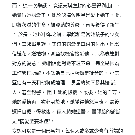
而， 這一次攀談， 竟讓美琪塵封的心靈得到出口，
她覺得她戀愛了， 她堅認這位明星是愛上她了， 她
即將灰滅的生命，被賤踏的尊嚴 ，再度獲得了新生
。 於是，她以中年之齡，學起和足當她孩子的少女
們，當起追星族 。美琪的戀愛是單線的付出，她寫
信送花，送禮物，甚至找機會接近他 ，只為表達對
對方的愛意， 她相信他對她不理不睬，完全是因為
工作繁忙所致，不認為自己這樣做是徒勞的， 小美
堅信有一天和他將成連理。 男星終於不勝其擾 託
人，甚至報警， 阻止 她的騷擾 。最後，她的自尊，
她的愛情再一次葬身於地，她變得憤怒沮喪， 最後
選擇自殺。得救後， 家人將她送醫， 醫師給的診斷
是 “情愛型妄想症”。
妄想可以是一個形容詞，每個人或多或少會有所謂的