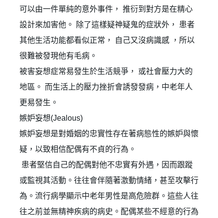
可以由一件單純的意外事件， 推衍到對方是在精心
設計來加害他。 除了這樣疑神疑鬼的症狀外， 患者
其他生活功能都看似正常， 自己又沒病識感 ，所以
很難被發現他有毛病。
登 入
被害妄想症常易發生於生活競爭， 或社會壓力大的
忘記密碼？
地區。 而生活上的壓力挫折會誘發發病，中老年人
更易發生。
嫉妒妄想(Jealous)
建立專屬帳號
嫉妒妄想是對婚姻的忠實性存在著病態性的嫉妒與懷
只要再完成幾個步驟，即可完成帳號的註冊程序，
疑，以致相信配偶有不貞的行為。
患者堅信自己的配偶對他不忠實有外遇，因而跟蹤
我 要 註 冊
或監視其活動。往往會伴隨著激動情緒，甚至攻擊行
為。流行病學顯示中老年男性是高危險群。這些人往
往之前並無精神疾病的病史。配偶某些不經意的行為